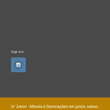
Siga nos
D' Junco - Móveis e Decorações em junco, rattan,