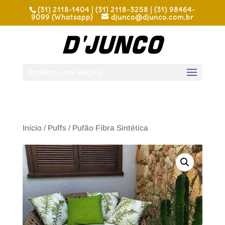
(31) 2118-1404 | (31) 2118-3258 | (31) 98464-
9099 (Whatsapp)
djunco@djunco.com.br
Escolha uma Página
Início
/
Puffs
/ Pufão Fibra Sintética