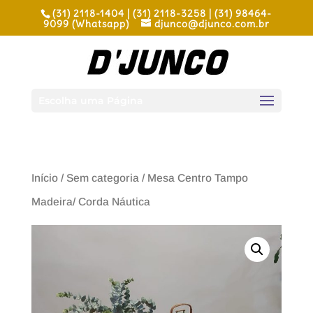
(31) 2118-1404 | (31) 2118-3258 | (31) 98464-
9099 (Whatsapp)
djunco@djunco.com.br
Escolha uma Página
Início
/
Sem categoria
/ Mesa Centro Tampo
Madeira/ Corda Náutica